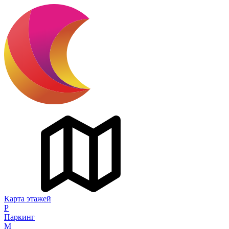
Карта этажей
P
Паркинг
M