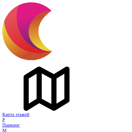
Карта этажей
P
Паркинг
M