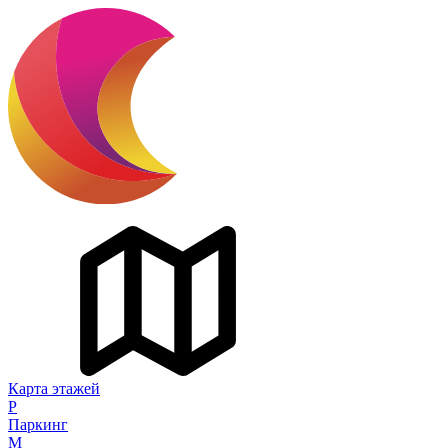
Карта этажей
P
Паркинг
M