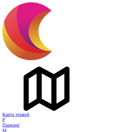
Карта этажей
P
Паркинг
M