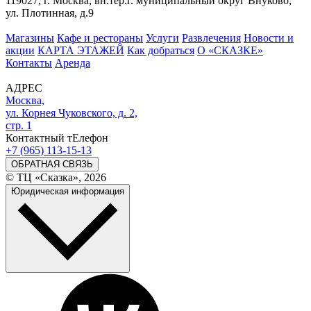
119027, г. Москва, вн.тер.г. муниципальный округ Внуково,
ул. Плотинная, д.9
Магазины
Кафе и рестораны
Услуги
Развлечения
Новости и
акции
КАРТА ЭТАЖЕЙ
Как добраться
О «СКАЗКЕ»
Контакты
Аренда
АДРЕС
Москва,
ул. Корнея Чуковского, д. 2,
стр. 1
Контактный тЕлефон
+7 (965) 113-15-13
ОБРАТНАЯ СВЯЗЬ
© ТЦ «Сказка», 2026
Юридическая информация