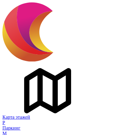
Карта этажей
P
Паркинг
M