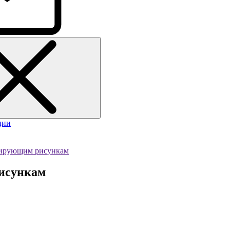
ции
зирующим рисункам
исункам