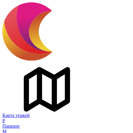
Карта этажей
P
Паркинг
M