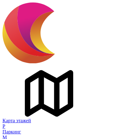
Карта этажей
P
Паркинг
M