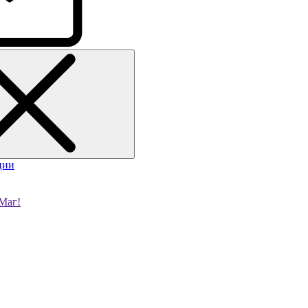
ции
Маг!