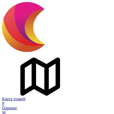
Карта этажей
P
Паркинг
M