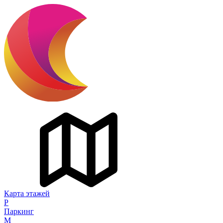
Карта этажей
P
Паркинг
M